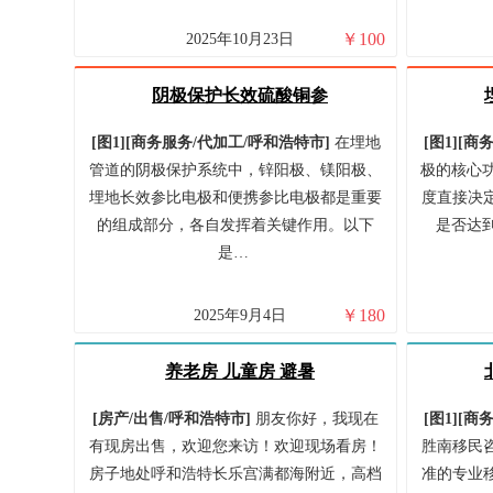
￥
100
2025年10月23日
阴极保护长效硫酸铜参
[图1]
[
商务服务/
代加工/
呼和浩特市
]
在埋地
[图1]
[
商务
管道的阴极保护系统中，锌阳极、镁阳极、
极的核心功
埋地长效参比电极和便携参比电极都是重要
度直接决
的组成部分，各自发挥着关键作用。以下
是否达到
是…
￥
180
2025年9月4日
养老房 儿童房 避暑
[
房产/
出售/
呼和浩特市
]
朋友你好，我现在
[图1]
[
商务
有现房出售，欢迎您来访！欢迎现场看房！
胜南移民
房子地处呼和浩特长乐宫满都海附近，高档
准的专业