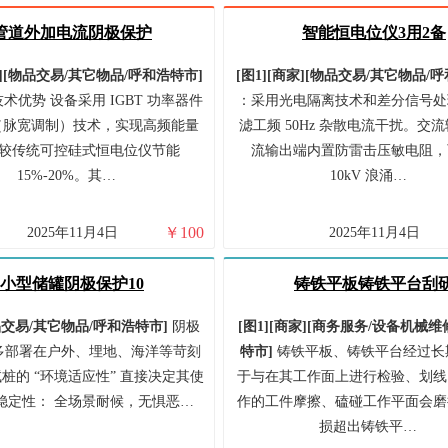
管道外加电流阴极保护
智能恒电位仪3用2备
]
[
物品交易/
其它物品/
呼和浩特市
]
[图1]
[商家]
[
物品交易/
其它物品/
呼
术优势 设备采用 IGBT 功率器件
：采用光电隔离技术和差分信号处
M（脉宽调制）技术，实现高频能量
滤工频 50Hz 杂散电流干扰。交
较传统可控硅式恒电位仪节能
流输出端内置防雷击压敏电阻，
15%-20%。其…
10kV 浪涌…
￥
100
2025年11月4日
2025年11月4日
小型储罐阴极保护10
铸铁平板铸铁平台刮
交易/
其它物品/
呼和浩特市
]
阴极
[图1]
[商家]
[
商务服务/
设备机械维修
多部署在户外、埋地、海洋等苛刻
特市
]
铸铁平板、铸铁平台经过长
桩的 “环境适应性” 直接决定其使
于与在其工作面上进行检验、划线
稳定性： 全场景耐候，无惧恶…
作的工件摩擦、磕碰工作平面会磨
损超出铸铁平…