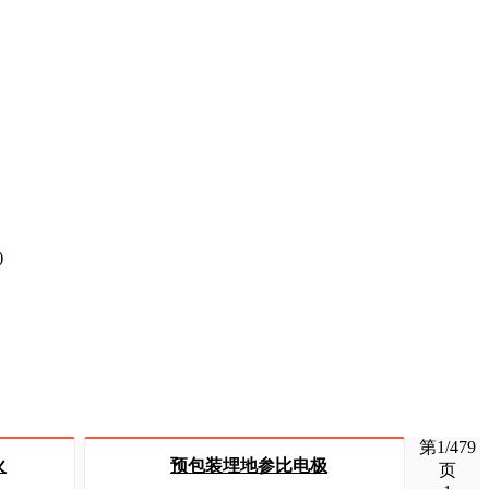
)
第1/479
火
预包装埋地参比电极
页