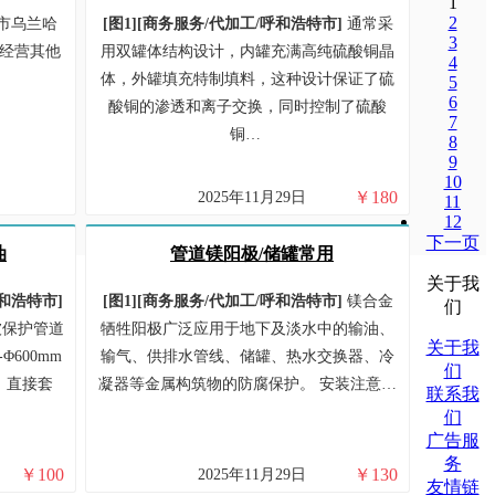
1
2
市乌兰哈
[图1]
[
商务服务/
代加工/
呼和浩特市
]
通常采
3
经营其他
用双罐体结构设计，内罐充满高纯硫酸铜晶
4
体，外罐填充特制填料，这种设计保证了硫
5
6
酸铜的渗透和离子交换，同时控制了硫酸
7
铜…
8
9
10
￥
180
2025年11月29日
11
12
下一页
油
管道镁阳极/储罐常用
关于我
和浩特市
]
[图1]
[
商务服务/
代加工/
呼和浩特市
]
镁合金
们
被保护管道
牺牲阳极广泛应用于地下及淡水中的输油、
关于我
Φ600mm
输气、供排水管线、储罐、热水交换器、冷
们
，直接套
凝器等金属构筑物的防腐保护。 安装注意…
联系我
们
广告服
务
￥
100
￥
130
2025年11月29日
友情链