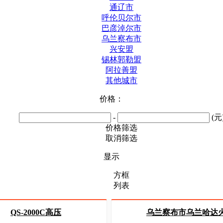
通辽市
呼伦贝尔市
巴彦淖尔市
乌兰察布市
兴安盟
锡林郭勒盟
阿拉善盟
其他城市
价格：
-
(元
价格筛选
取消筛选
显示
方框
列表
QS-2000C高压
乌兰察布市乌兰哈达