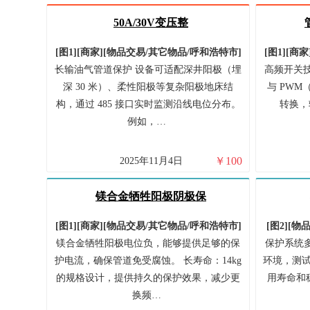
50A/30V变压整
[图1]
[商家]
[
物品交易/
其它物品/
呼和浩特市
]
[图1]
[商家
长输油气管道保护 设备可适配深井阳极（埋
高频开关技
深 30 米）、柔性阳极等复杂阳极地床结
与 PW
构，通过 485 接口实时监测沿线电位分布。
转换，
例如，…
￥
100
2025年11月4日
镁合金牺牲阳极阴极保
[图1]
[商家]
[
物品交易/
其它物品/
呼和浩特市
]
[图2]
[
物品
镁合金牺牲阳极电位负，能够提供足够的保
保护系统
护电流，确保管道免受腐蚀。 长寿命：14kg
环境，测试
的规格设计，提供持久的保护效果，减少更
用寿命和
换频…