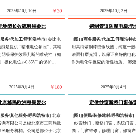
￥
30
2025年10月10日
2025年10月2日
埋地型长效硫酸铜参比
钢制管道防腐电极埋
服务/
代加工/
呼和浩特市
]
参比电
[图1]
[
商务服务/
代加工/
呼和浩特
能是提供 “精准电位参照”，其精
用高纯紫铜棒或铜线圈，纯度一般≥9
定阴极保护效果判断的准确性（如
表面打磨光滑，以保证良好的电化
 “极化电位≤-0.85V” 的保护…
作为电化学反应的活性物质。 溶
￥
180
2025年9月4日
2025年9月4日
北京移民欧洲移民爱尔
定做纱窗断桥门窗修
服务/
其他服务/
呼和浩特市
]
北京
[图1]
[
便民/
装修建材/
呼和浩特市
]
咨询有限公司是经北京市工商局批
纱窗纱门，断桥门窗，系统门窗
移民服务机构。公司总部位于北京
窗，门窗维修，修理门窗，修窗户