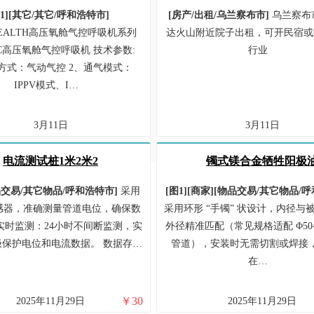
1]
[
其它/
其它/
呼和浩特市
]
[
房产/
出租/
乌兰察布市
]
乌兰察布
WEALTH高压氧舱气控呼吸机系列
达火山附近院子出租，可开民宿或
00C高压氧舱气控呼吸机 技术参数:
行业
方式：气动气控 2、通气模式：
IPPV模式、I…
3月11日
3月11日
电流测试桩1米2米2
镯式镁合金牺牲阳极
交易/
其它物品/
呼和浩特市
]
采用
[图1]
[商家]
[
物品交易/
其它物品/
呼
感器，准确测量管道电位，确保数
采用环形 “手镯” 状设计，内径与
实时监测：24小时不间断监测，实
外径精准匹配（常见规格适配 Φ50-
极保护电位和电流数据。 数据存…
管道），安装时无需切割或焊接
在…
￥
30
2025年11月29日
2025年11月29日