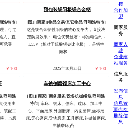
接
预包装镁阳极镁合金牺
合作加
盟
和浩特市
]
[图1]
[商家]
[
物品交易/
其它物品/
呼和浩特市
]
商家服
理，可过
这是镁合金牺牲阳极的核心竞争力，直接决
务
流输入、直
定防腐效果： 电位优势显著：标准电位约 -
商家入
可承受
1.55V（相对于硫酸铜参比电极），是牺牲
驻
阳极…
企业建
站服务
￥
100
￥
100
2025年10月23日
信息服
务
研
车铣刨磨镗床加工中心
发布信
/
呼和浩
[图1]
[商家]
[
商务服务/
设备机械维修/
呼和浩
息
信息置
期使用由
特市
]
车床、铣床、刨床、镗床、加工中
顶/加红
、装配工
心、平面磨床,外圆磨床、内圆磨床,坐标磨
删除信
损，当磨
床,无心磨床,导轨磨床,工具磨床,花键轴磨床,
息
曲轴磨床,凸…