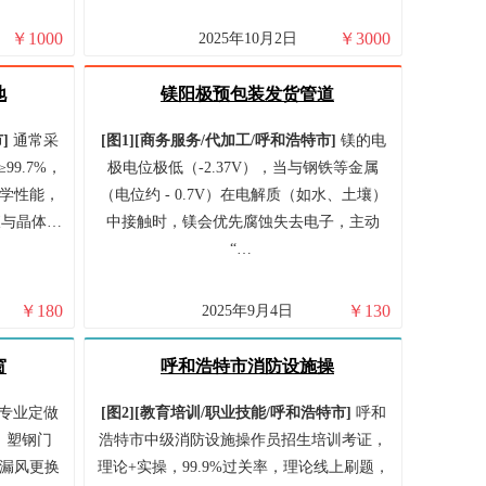
￥
1000
￥
3000
2025年10月2日
地
镁阳极预包装发货管道
市
]
通常采
[图1]
[
商务服务/
代加工/
呼和浩特市
]
镁的电
9.7%，
极电位极低（-2.37V），当与钢铁等金属
学性能，
（电位约 - 0.7V）在电解质（如水、土壤）
液与晶体…
中接触时，镁会优先腐蚀失去电子，主动
“…
￥
180
￥
130
2025年9月4日
窗
呼和浩特市消防设施操
专业定做
[图2]
[
教育培训/
职业技能/
呼和浩特市
]
呼和
，塑钢门
浩特市中级消防设施操作员招生培训考证，
漏风更换
理论+实操，99.9%过关率，理论线上刷题，