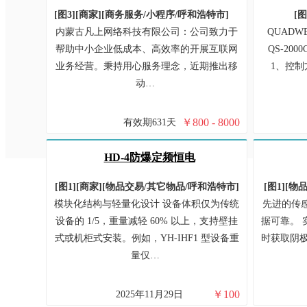
[图3]
[商家]
[
商务服务/
小程序/
呼和浩特市
]
[图
内蒙古凡上网络科技有限公司：公司致力于
QUAD
帮助中小企业低成本、高效率的开展互联网
QS-20
业务经营。秉持用心服务理念，近期推出移
1、控制
动…
￥
800 - 8000
有效期631天
HD-4防爆定频恒电
[图1]
[商家]
[
物品交易/
其它物品/
呼和浩特市
]
[图1]
[
物品
模块化结构与轻量化设计 设备体积仅为传统
先进的传
设备的 1/5，重量减轻 60% 以上，支持壁挂
据可靠。 
式或机柜式安装。例如，YH-IHF1 型设备重
时获取阴
量仅…
￥
100
2025年11月29日